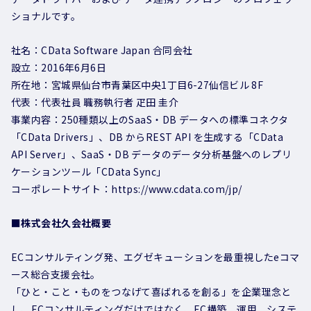
ショナルです。
社名：CData Software Japan 合同会社
設立：2016年6月6日
所在地：宮城県仙台市青葉区中央1丁目6-27仙信ビル 8F
代表：代表社員 職務執行者 疋田 圭介
事業内容：250種類以上のSaaS・DB データへの標準コネクタ
「CData Drivers」、DB からREST API を生成する「CData
API Server」、SaaS・DB データのデータ分析基盤へのレプリ
ケーションツール「CData Sync」
コーポレートサイト：https://www.cdata.com/jp/
■株式会社久会社概要
ECコンサルティング発、エグゼキューションを最重視したeコマ
ース総合支援会社。
「ひと・こと・ものをつなげて喜ばれるを創る」を企業理念と
し、ECコンサルティングだけではなく、EC構築、運用、システ